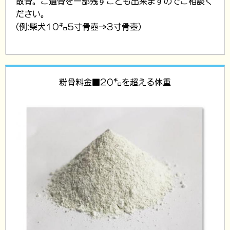
散骨。ご遺骨を一部残すことも出来ますのでご相談く
ださい。
(例:柴犬10㌔5寸骨壺→3寸骨壺)
粉骨料金■20㌔を超える体重